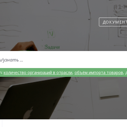
ДОКУМЕН
h:
количество организаций в отрасли
,
объём импорта товаров
,