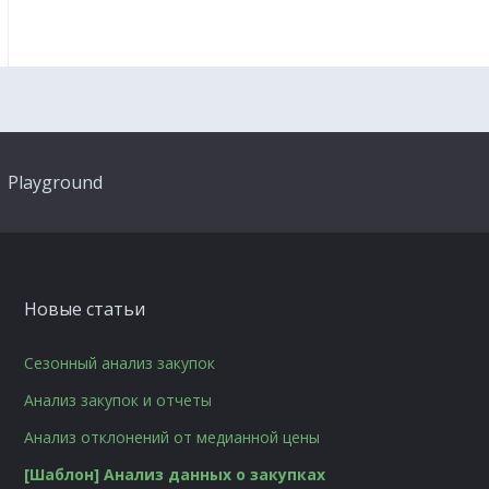
Playground
Новые статьи
Сезонный анализ закупок
Анализ закупок и отчеты
Анализ отклонений от медианной цены
[Шаблон] Анализ данных о закупках