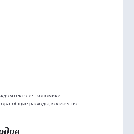
аждом секторе экономики.
тора: общие расходы, количество
одов