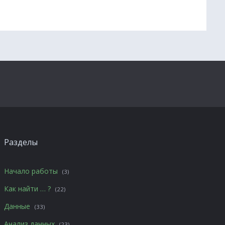
Разделы
Начало работы
(3)
Как найти … ?
(22)
Данные
(33)
Анализ данных
(23)