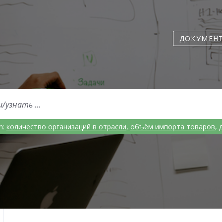
ДОКУМЕН
h:
количество организаций в отрасли
,
объём импорта товаров
,