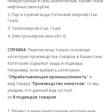
генераторный и газы аналогичные, кроме газов
нефтяных (млн.куб.м)
Пар и горячая вода (тепловая энергия) (тыс.
Гкал)
Теплоэнергия (тыс. Гкал)
Электроэнергия (млн.кВт.ч)
СПРАВКА
: Перечислены только основные
категории производства товаров в Казахстане.
Категории содержат виды и подвиды.
Например, если выбрать категорию
“
Обрабатывающая промышленность
” и
вид товара “
Производство напитков
” то мы
увидим, что данный вид состоит
из
8
подвидов
товаров
.
Вермут и вина виноградные натуральные